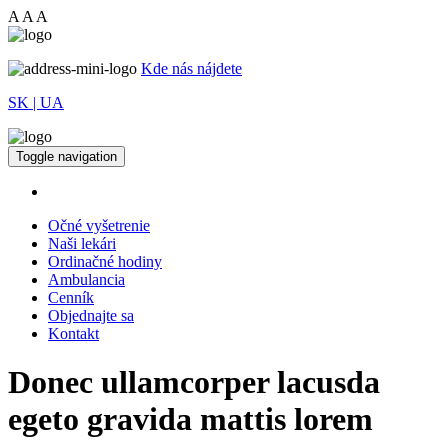
A
A
A
Kde nás nájdete
SK |
UA
Toggle navigation
Očné vyšetrenie
Naši lekári
Ordinačné hodiny
Ambulancia
Cenník
Objednajte sa
Kontakt
Donec ullamcorper
lacusda
egeto gravida mattis lorem