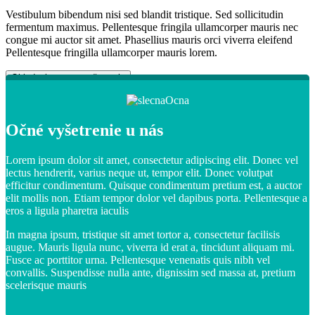
Vestibulum bibendum nisi sed blandit tristique. Sed sollicitudin
fermentum maximus. Pellentesque fringila ullamcorper mauris nec
congue mi auctor sit amet. Phasellius mauris orci viverra eleifend
Pellentesque fringilla ullamcorper mauris lorem.
Objednajte sa na vyšetrenie
Očné vyšetrenie u nás
Lorem ipsum dolor sit amet, consectetur adipiscing elit. Donec vel
lectus hendrerit, varius neque ut, tempor elit. Donec volutpat
efficitur condimentum. Quisque condimentum pretium est, a auctor
elit mollis non. Etiam tempor dolor vel dapibus porta. Pellentesque a
eros a ligula pharetra iaculis
In magna ipsum, tristique sit amet tortor a, consectetur facilisis
augue. Mauris ligula nunc, viverra id erat a, tincidunt aliquam mi.
Fusce ac porttitor urna. Pellentesque venenatis quis nibh vel
convallis. Suspendisse nulla ante, dignissim sed massa at, pretium
scelerisque mauris