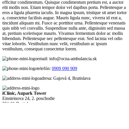
efficitur condimentum. Quisque condimentum pretium est, a auctor
elit mollis non. Etiam tempor dolor vel dapibus porta. Pellentesque a
eros a ligula pharetra iaculis. In magna ipsum, tristique sit amet tortor
a, consectetur facilisis augue. Mauris ligula nunc, viverra id erat a,
tincidunt aliquam mi. Fusce ac porttitor urna. Pellentesque venenatis
quis nibh vel convallis. Suspendisse nulla ante, dignissim sed massa
at, pretium scelerisque mauris. Vivamus fermentum dolor ac mollis
bibendum. Pellentesque nec pellentesque erat. Sed lacinia vel odio
vitae lobortis. Vestibulum nunc velit, vestibulum ac ipsum
vestibulum, consequat consectetur lorem.
email:
info@ocna-ambulancia.sk
telefón:
0909 090 909
adresa:
Gajová 4, Bratislava
iClinic, Aupark Tower
Einsteinova 24, 2. poschodie
851 01 Bratislava
iClinic, Banská Bystrica
Kapitulská 7, 2. poschodie
974 01 Banská Bystrica