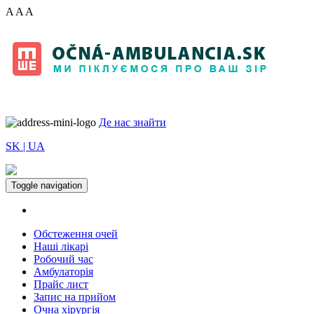
A
A
A
Де нас знайти
SK |
UA
Toggle navigation
Обстеження очей
Наші лікарі
Робочий час
Амбулаторія
Прайс лист
Запис на прийом
Oчна хірургія