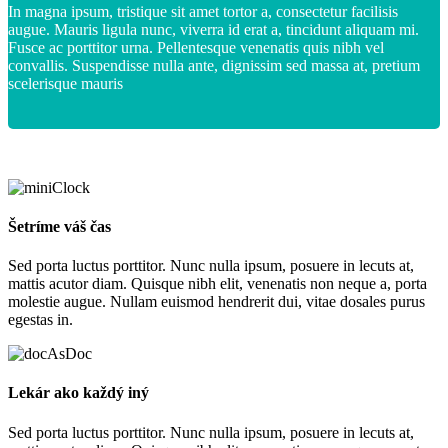
In magna ipsum, tristique sit amet tortor a, consectetur facilisis
augue. Mauris ligula nunc, viverra id erat a, tincidunt aliquam mi.
Fusce ac porttitor urna. Pellentesque venenatis quis nibh vel
convallis. Suspendisse nulla ante, dignissim sed massa at, pretium
scelerisque mauris
Šetríme váš čas
Sed porta luctus porttitor. Nunc nulla ipsum, posuere in lecuts at,
mattis acutor diam. Quisque nibh elit, venenatis non neque a, porta
molestie augue. Nullam euismod hendrerit dui, vitae dosales purus
egestas in.
Lekár ako každý iný
Sed porta luctus porttitor. Nunc nulla ipsum, posuere in lecuts at,