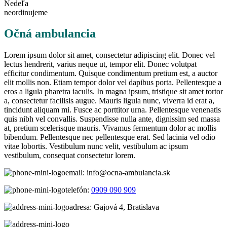
Nedeľa
neordinujeme
Očná ambulancia
Lorem ipsum dolor sit amet, consectetur adipiscing elit. Donec vel
lectus hendrerit, varius neque ut, tempor elit. Donec volutpat
efficitur condimentum. Quisque condimentum pretium est, a auctor
elit mollis non. Etiam tempor dolor vel dapibus porta. Pellentesque a
eros a ligula pharetra iaculis. In magna ipsum, tristique sit amet tortor
a, consectetur facilisis augue. Mauris ligula nunc, viverra id erat a,
tincidunt aliquam mi. Fusce ac porttitor urna. Pellentesque venenatis
quis nibh vel convallis. Suspendisse nulla ante, dignissim sed massa
at, pretium scelerisque mauris. Vivamus fermentum dolor ac mollis
bibendum. Pellentesque nec pellentesque erat. Sed lacinia vel odio
vitae lobortis. Vestibulum nunc velit, vestibulum ac ipsum
vestibulum, consequat consectetur lorem.
email:
info@ocna-ambulancia.sk
telefón:
0909 090 909
adresa:
Gajová 4, Bratislava